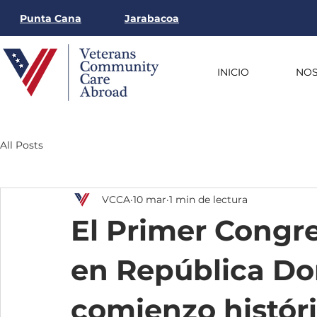
Punta Cana
Jarabacoa
INICIO
NO
All Posts
VCCA
10 mar
1 min de lectura
El Primer Congr
en República Do
comienzo histór