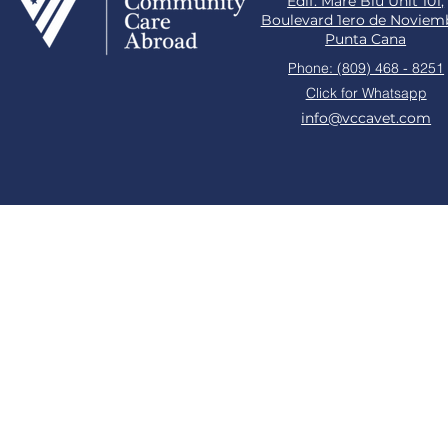
Edif. Mare Blu Unit 101,
Boulevard 1ero de Noviem
Punta Cana
Phone: (809) 468 - 8251
Click for Whatsapp
info@vccavet.com